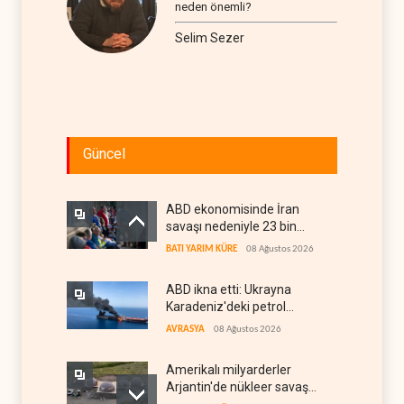
neden önemli?
Selim Sezer
Güncel
ABD ekonomisinde İran
savaşı nedeniyle 23 bin
istihdam kaybı yaşandı
BATI YARIM KÜRE
08 Ağustos 2026
ABD ikna etti: Ukrayna
Karadeniz'deki petrol
tankerlerini vurmayacak
AVRASYA
08 Ağustos 2026
Amerikalı milyarderler
Arjantin'de nükleer savaş
sığınağı inşa ediyor