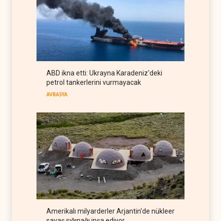
LÜBNAN
08 Ağustos 2026
Bekai'den Trump’a ‘savaş
ganimeti’ yanıtı: Önce savaşı
kazan
İRAN
08 Ağustos 2026
Pentagon silah şirketlerinin
ABD ikna etti: Ukrayna Karadeniz'deki
önünü açıyor
petrol tankerlerini vurmayacak
BATI YARIM KÜRE
08 Ağustos 2026
AVRASYA
Amerikalı milyarderler Arjantin'de nükleer
savaş sığınağı inşa ediyor