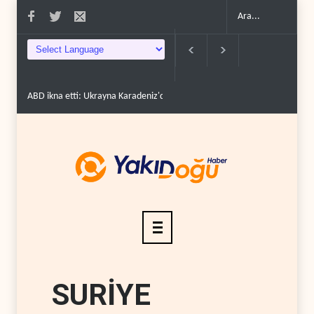
ABD ikna etti: Ukrayna Karadeniz'deki petrol tankerlerini vu..
Amerikal
SURİYE