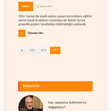
Admin
22 Kasım 2011
YDH- Suriye’de silahlı eylem yapan teröristlere eğitim
veren Suudi Arabistan vatandaşı bir kişinin Suriye
güvenlik güçleri tarafından öldürüldüğü açıklandı.
Tümünü Oku
470
471
472
Makaleler
İran, savunma doktrinini mi
değiştiriyor?