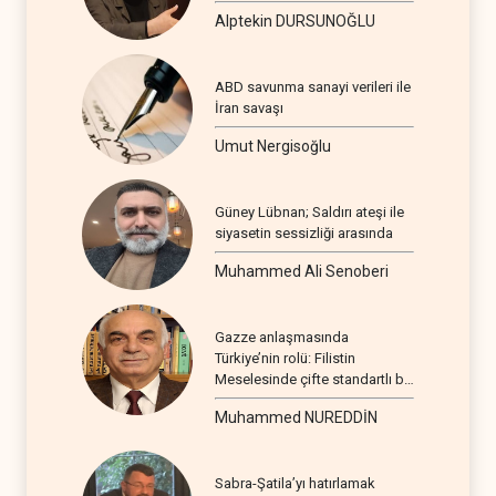
Alptekin DURSUNOĞLU
ABD savunma sanayi verileri ile
İran savaşı
Umut Nergisoğlu
Güney Lübnan; Saldırı ateşi ile
siyasetin sessizliği arasında
Muhammed Ali Senoberi
Gazze anlaşmasında
Türkiye’nin rolü: Filistin
Meselesinde çifte standartlı bir
seyir
Muhammed NUREDDİN
Sabra-Şatila’yı hatırlamak