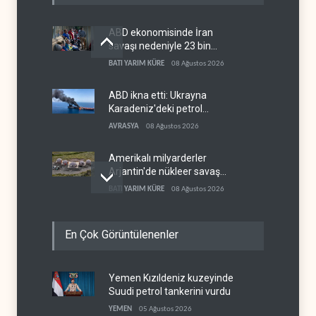
ABD ekonomisinde İran
savaşı nedeniyle 23 bin
istihdam kaybı yaşandı
BATI YARIM KÜRE
08 Ağustos 2026
ABD ikna etti: Ukrayna
Karadeniz'deki petrol
tankerlerini vurmayacak
AVRASYA
08 Ağustos 2026
Amerikalı milyarderler
Arjantin'de nükleer savaş
sığınağı inşa ediyor
BATI YARIM KÜRE
08 Ağustos 2026
Bloomberg: Türkiye
En Çok Görüntülenenler
Karadeniz'deki gemi trafiğini
kısıtlamaya başladı
TÜRKİYE
08 Ağustos 2026
Yemen Kızıldeniz kuzeyinde
ABD Genelkurmay Başkanı:
Suudi petrol tankerini vurdu
Hava gücü Trump'ın
hedeflerine yetmez
YEMEN
05 Ağustos 2026
BATI YARIM KÜRE
08 Ağustos 2026