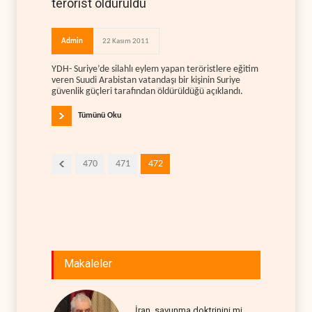
terörist öldürüldü
Admin
22 Kasım 2011
YDH- Suriye’de silahlı eylem yapan teröristlere eğitim
veren Suudi Arabistan vatandaşı bir kişinin Suriye
güvenlik güçleri tarafından öldürüldüğü açıklandı.
Tümünü Oku
470
471
472
Makaleler
İran, savunma doktrinini mi