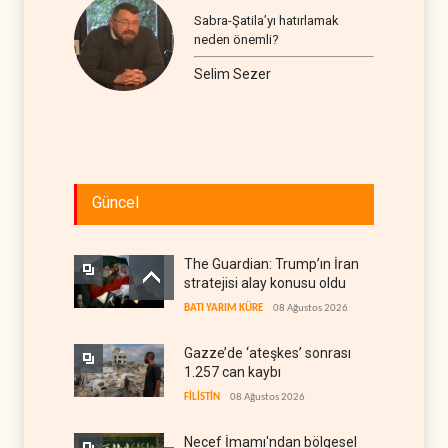
Sabra-Şatila’yı hatırlamak
neden önemli?
Selim Sezer
Güncel
The Guardian: Trump’ın İran
stratejisi alay konusu oldu
BATI YARIM KÜRE
08 Ağustos 2026
Gazze’de ‘ateşkes’ sonrası
1.257 can kaybı
FİLİSTİN
08 Ağustos 2026
Necef İmamı'ndan bölgesel