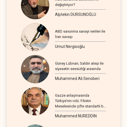
değiştiriyor?
Alptekin DURSUNOĞLU
ABD savunma sanayi verileri ile
İran savaşı
Umut Nergisoğlu
Güney Lübnan; Saldırı ateşi ile
siyasetin sessizliği arasında
Muhammed Ali Senoberi
Gazze anlaşmasında
Türkiye’nin rolü: Filistin
Meselesinde çifte standartlı bir
seyir
Muhammed NUREDDİN