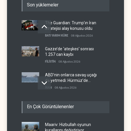
Son yüklemeler
The Guardian: Trump’ın İran
stratejisi alay konusu oldu
BATI YARIM KÜRE
08 Ağustos 2026
Gazze’de ‘ateşkes’ sonrası
1.257 can kaybı
FİLİSTİN
08 Ağustos 2026
ABD’nin onlarca savaş uçağı
da yetmedi: Hürmüz’de
gemi vuruldu
İRAN
08 Ağustos 2026
Necef İmamı'ndan bölgesel
En Çok Görüntülenenler
'Arap projesi' uyarısı
IRAK
08 Ağustos 2026
Maariv: Hizbullah oyunun
Mossad’ın İran'a karşı Kürt
kurallarını değiştiriyor