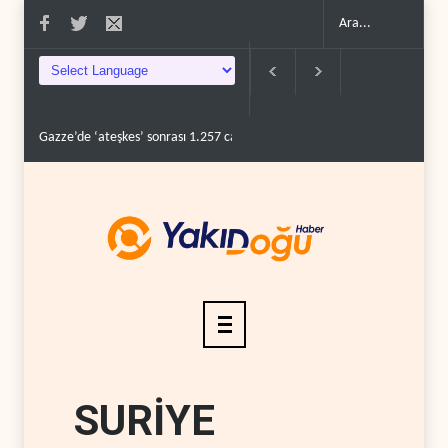
Gazze’de ‘ateşkes’ sonrası 1.257 can kaybı..
ABD’nin onlarca savaş uç
SURİYE