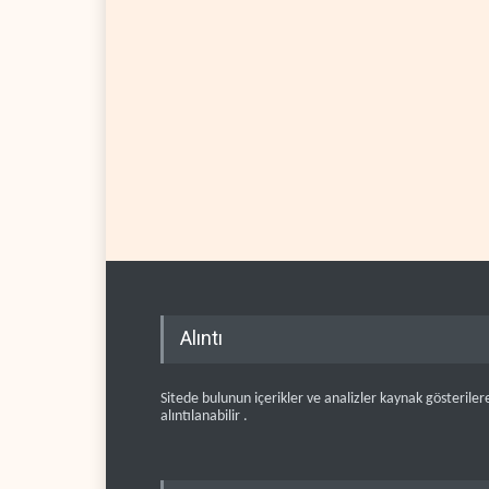
Alıntı
Sitede bulunun içerikler ve analizler kaynak gösteriler
alıntılanabilir .