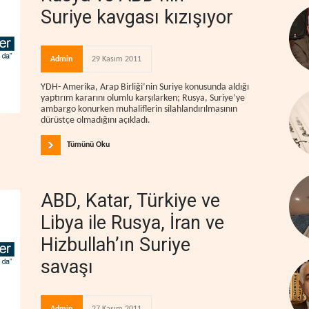
Suriye kavgası kızışıyor
Admin
29 Kasım 2011
YDH- Amerika, Arap Birliği’nin Suriye konusunda aldığı
yaptırım kararını olumlu karşılarken; Rusya, Suriye’ye
ambargo konurken muhaliflerin silahlandırılmasının
dürüstçe olmadığını açıkladı.
Tümünü Oku
ABD, Katar, Türkiye ve
Libya ile Rusya, İran ve
Hizbullah’ın Suriye
savaşı
Admin
27 Kasım 2011