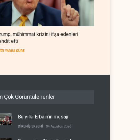
rump, mühimmat krizini ifşa edenleri
ehdit etti
ATI YARIM KÜRE
n Çok Görüntülenenler
Bu yılki Erbain’in mesajı
DİRENİŞ EKSENİ
04 Ağustos 2026