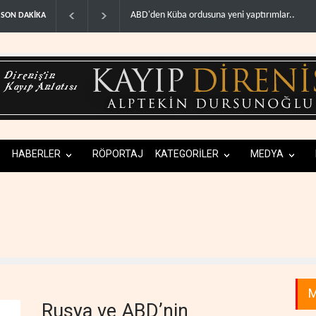
'den Küba ordusuna yeni yaptırımlar..
Fars ajansı: İran ve Umman Hürmüz Boğa
SON DAKİKA
HABERLER
RÖPORTAJ
KATEGORİLER
MEDYA
M
Rusya ve ABD’nin